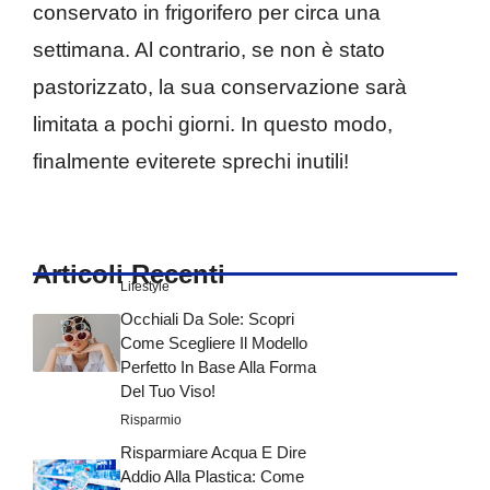
conservato in frigorifero per circa una
settimana. Al contrario, se non è stato
pastorizzato, la sua conservazione sarà
limitata a pochi giorni. In questo modo,
finalmente eviterete sprechi inutili!
Articoli Recenti
Lifestyle
Occhiali Da Sole: Scopri
Come Scegliere Il Modello
Perfetto In Base Alla Forma
Del Tuo Viso!
Risparmio
Risparmiare Acqua E Dire
Addio Alla Plastica: Come