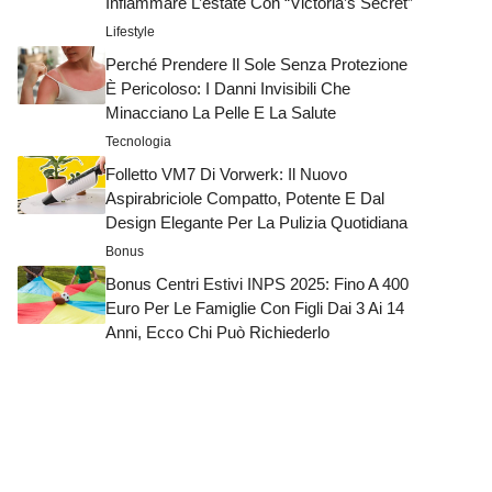
Infiammare L’estate Con “Victoria’s Secret”
Lifestyle
Perché Prendere Il Sole Senza Protezione
È Pericoloso: I Danni Invisibili Che
Minacciano La Pelle E La Salute
Tecnologia
Folletto VM7 Di Vorwerk: Il Nuovo
Aspirabriciole Compatto, Potente E Dal
Design Elegante Per La Pulizia Quotidiana
Bonus
Bonus Centri Estivi INPS 2025: Fino A 400
Euro Per Le Famiglie Con Figli Dai 3 Ai 14
Anni, Ecco Chi Può Richiederlo