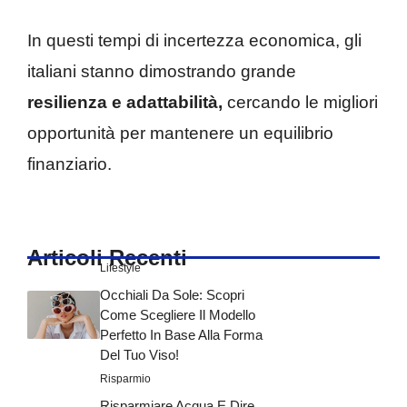
In questi tempi di incertezza economica, gli
italiani stanno dimostrando grande
resilienza e adattabilità,
cercando le migliori
opportunità per mantenere un equilibrio
finanziario.
Articoli Recenti
Lifestyle
Occhiali Da Sole: Scopri
Come Scegliere Il Modello
Perfetto In Base Alla Forma
Del Tuo Viso!
Risparmio
Risparmiare Acqua E Dire