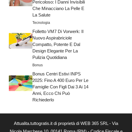
Pericoloso: I Danni Invisibili
Che Minacciano La Pelle E
La Salute
Tecnologia
Folletto VM7 Di Vorwerk: Il
Nuovo Aspirabriciole
Compatto, Potente E Dal
Design Elegante Per La
Pulizia Quotidiana
Bonus
Bonus Centri Estivi INPS
2025: Fino A 400 Euro Per Le
Famiglie Con Figli Dai 3 Ai 14
Anni, Ecco Chi Può
Richiederlo
Attualita.tuttogratis.it di proprietà di WEB 365 SRL - Via
Nicola Marchese 10, 00141 Roma (RM) - Codice Fiscale e