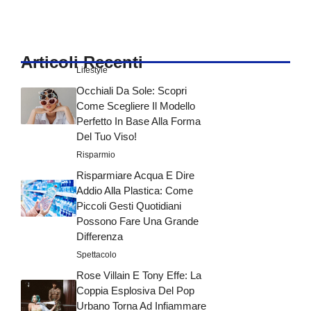
Articoli Recenti
Lifestyle
Occhiali Da Sole: Scopri
Come Scegliere Il Modello
Perfetto In Base Alla Forma
Del Tuo Viso!
Risparmio
Risparmiare Acqua E Dire
Addio Alla Plastica: Come
Piccoli Gesti Quotidiani
Possono Fare Una Grande
Differenza
Spettacolo
Rose Villain E Tony Effe: La
Coppia Esplosiva Del Pop
Urbano Torna Ad Infiammare