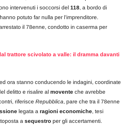
ono intervenuti i soccorsi del
118
, a bordo di
hanno potuto far nulla per l’imprenditore.
arrestato il 78enne, condotto in caserma per
l trattore scivolato a valle: il dramma davanti
a ed ora stanno conducendo le indagini, coordinate
 delitto e risalire al
movente
che avrebbe
ontri, riferisce
Repubblica
, pare che tra il 78enne
ssione
legata a
ragioni economiche
, tesi
ttoposta a
sequestro
per gli accertamenti.