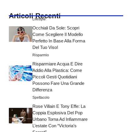
Articoli Recenti
Lifestyle
Occhiali Da Sole: Scopri
Come Scegliere Il Modello
Perfetto In Base Alla Forma
Del Tuo Viso!
Risparmio
Risparmiare Acqua E Dire
Addio Alla Plastica: Come
Piccoli Gesti Quotidiani
Possono Fare Una Grande
Differenza
Spettacolo
Rose Villain E Tony Effe: La
Coppia Esplosiva Del Pop
Urbano Torna Ad Infiammare
L’estate Con “Victoria’s