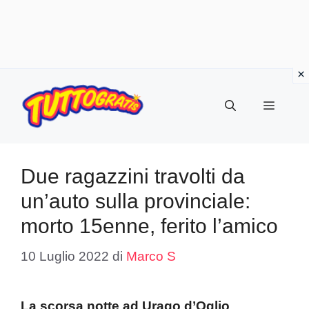
Vai
al
Menu
contenuto
Due ragazzini travolti da
un’auto sulla provinciale:
morto 15enne, ferito l’amico
10 Luglio 2022
di
Marco S
La scorsa notte ad Urago d’Oglio