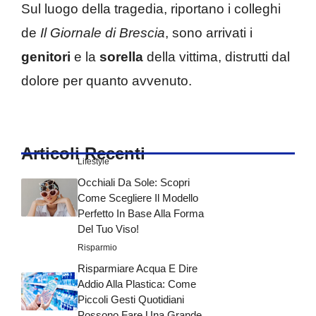
Sul luogo della tragedia, riportano i colleghi
de
Il Giornale di Brescia
, sono arrivati i
genitori
e la
sorella
della vittima, distrutti dal
dolore per quanto avvenuto.
Articoli Recenti
Lifestyle
Occhiali Da Sole: Scopri
Come Scegliere Il Modello
Perfetto In Base Alla Forma
Del Tuo Viso!
Risparmio
Risparmiare Acqua E Dire
Addio Alla Plastica: Come
Piccoli Gesti Quotidiani
Possono Fare Una Grande