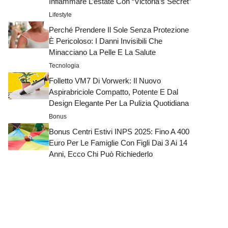
Infiammare L’estate Con “Victoria’s Secret”
Lifestyle
Perché Prendere Il Sole Senza Protezione
È Pericoloso: I Danni Invisibili Che
Minacciano La Pelle E La Salute
Tecnologia
Folletto VM7 Di Vorwerk: Il Nuovo
Aspirabriciole Compatto, Potente E Dal
Design Elegante Per La Pulizia Quotidiana
Bonus
Bonus Centri Estivi INPS 2025: Fino A 400
Euro Per Le Famiglie Con Figli Dai 3 Ai 14
Anni, Ecco Chi Può Richiederlo