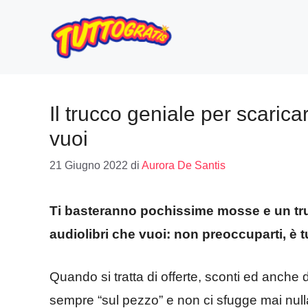
Vai
al
contenuto
Il trucco geniale per scaricare
vuoi
21 Giugno 2022
di
Aurora De Santis
Ti basteranno pochissime mosse e un truc
audiolibri che vuoi: non preoccuparti, è t
Quando si tratta di offerte, sconti ed anche di
sempre “sul pezzo” e non ci sfugge mai null