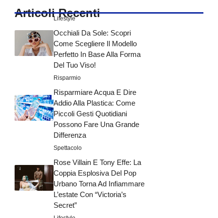
Articoli Recenti
Lifestyle
Occhiali Da Sole: Scopri
Come Scegliere Il Modello
Perfetto In Base Alla Forma
Del Tuo Viso!
Risparmio
Risparmiare Acqua E Dire
Addio Alla Plastica: Come
Piccoli Gesti Quotidiani
Possono Fare Una Grande
Differenza
Spettacolo
Rose Villain E Tony Effe: La
Coppia Esplosiva Del Pop
Urbano Torna Ad Infiammare
L’estate Con “Victoria’s
Secret”
Lifestyle