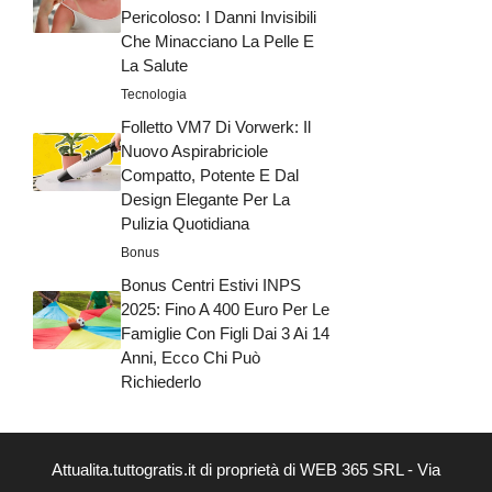
Pericoloso: I Danni Invisibili
Che Minacciano La Pelle E
La Salute
Tecnologia
Folletto VM7 Di Vorwerk: Il
Nuovo Aspirabriciole
Compatto, Potente E Dal
Design Elegante Per La
Pulizia Quotidiana
Bonus
Bonus Centri Estivi INPS
2025: Fino A 400 Euro Per Le
Famiglie Con Figli Dai 3 Ai 14
Anni, Ecco Chi Può
Richiederlo
Attualita.tuttogratis.it di proprietà di WEB 365 SRL - Via