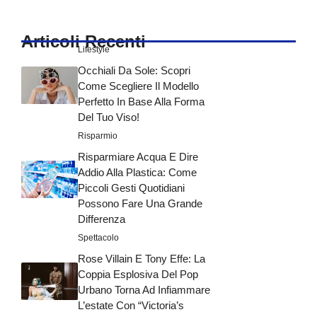
Articoli Recenti
Lifestyle
Occhiali Da Sole: Scopri
Come Scegliere Il Modello
Perfetto In Base Alla Forma
Del Tuo Viso!
Risparmio
Risparmiare Acqua E Dire
Addio Alla Plastica: Come
Piccoli Gesti Quotidiani
Possono Fare Una Grande
Differenza
Spettacolo
Rose Villain E Tony Effe: La
Coppia Esplosiva Del Pop
Urbano Torna Ad Infiammare
L’estate Con “Victoria’s