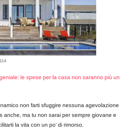
0114
eniale: le spese per la casa non saranno più un
dinamico non farti sfuggire nessuna agevolazione
us anche, ma tu non sarai per sempre giovane e
itarti la vita con un po’ di rimorso.