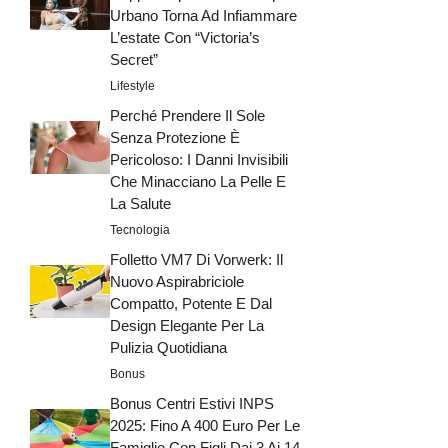
Urbano Torna Ad Infiammare
L’estate Con “Victoria’s
Secret”
Lifestyle
Perché Prendere Il Sole
Senza Protezione È
Pericoloso: I Danni Invisibili
Che Minacciano La Pelle E
La Salute
Tecnologia
Folletto VM7 Di Vorwerk: Il
Nuovo Aspirabriciole
Compatto, Potente E Dal
Design Elegante Per La
Pulizia Quotidiana
Bonus
Bonus Centri Estivi INPS
2025: Fino A 400 Euro Per Le
Famiglie Con Figli Dai 3 Ai 14