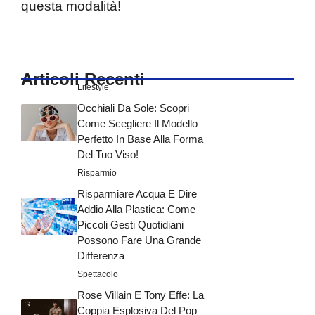
questa modalità!
Articoli Recenti
Lifestyle
Occhiali Da Sole: Scopri
Come Scegliere Il Modello
Perfetto In Base Alla Forma
Del Tuo Viso!
Risparmio
Risparmiare Acqua E Dire
Addio Alla Plastica: Come
Piccoli Gesti Quotidiani
Possono Fare Una Grande
Differenza
Spettacolo
Rose Villain E Tony Effe: La
Coppia Esplosiva Del Pop