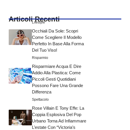
Articoli Recenti
Lifestyle
Occhiali Da Sole: Scopri
Come Scegliere Il Modello
Perfetto In Base Alla Forma
Del Tuo Viso!
Risparmio
Risparmiare Acqua E Dire
Addio Alla Plastica: Come
Piccoli Gesti Quotidiani
Possono Fare Una Grande
Differenza
Spettacolo
Rose Villain E Tony Effe: La
Coppia Esplosiva Del Pop
Urbano Torna Ad Infiammare
L’estate Con “Victoria’s