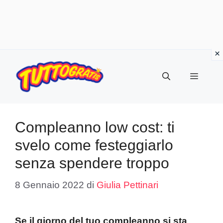
Vai
al
Menu
contenuto
Compleanno low cost: ti
svelo come festeggiarlo
senza spendere troppo
8 Gennaio 2022
di
Giulia Pettinari
Se il giorno del tuo compleanno si sta