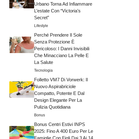
Urbano Torna Ad Infiammare
L’estate Con “Victoria’s
Secret”
Lifestyle
Perché Prendere Il Sole
Senza Protezione È
Pericoloso: I Danni Invisibili
Che Minacciano La Pelle E
La Salute
Tecnologia
Folletto VM7 Di Vorwerk: Il
Nuovo Aspirabriciole
Compatto, Potente E Dal
Design Elegante Per La
Pulizia Quotidiana
Bonus
Bonus Centri Estivi INPS
2025: Fino A 400 Euro Per Le
Famiglie Con Figli Dai 3 Ai 14