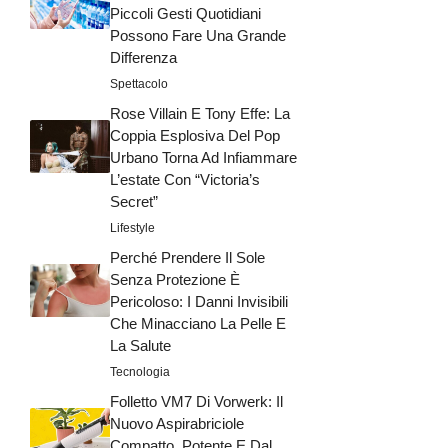
Piccoli Gesti Quotidiani
Possono Fare Una Grande
Differenza
Spettacolo
Rose Villain E Tony Effe: La
Coppia Esplosiva Del Pop
Urbano Torna Ad Infiammare
L’estate Con “Victoria’s
Secret”
Lifestyle
Perché Prendere Il Sole
Senza Protezione È
Pericoloso: I Danni Invisibili
Che Minacciano La Pelle E
La Salute
Tecnologia
Folletto VM7 Di Vorwerk: Il
Nuovo Aspirabriciole
Compatto, Potente E Dal