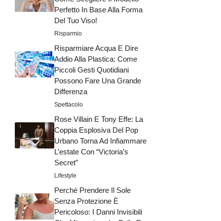
Perfetto In Base Alla Forma
Del Tuo Viso!
Risparmio
Risparmiare Acqua E Dire
Addio Alla Plastica: Come
Piccoli Gesti Quotidiani
Possono Fare Una Grande
Differenza
Spettacolo
Rose Villain E Tony Effe: La
Coppia Esplosiva Del Pop
Urbano Torna Ad Infiammare
L’estate Con “Victoria’s
Secret”
Lifestyle
Perché Prendere Il Sole
Senza Protezione È
Pericoloso: I Danni Invisibili