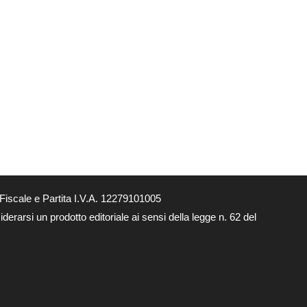
Fiscale e Partita I.V.A. 12279101005
derarsi un prodotto editoriale ai sensi della legge n. 62 del