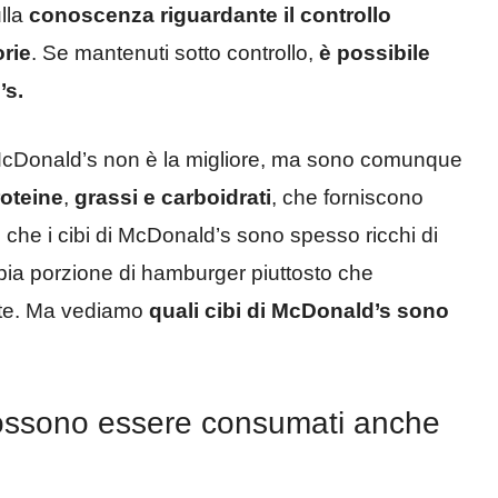
ulla
conoscenza riguardante il controllo
orie
. Se mantenuti sotto controllo,
è possibile
’s.
i McDonald’s non è la migliore, ma sono comunque
oteine
,
grassi e carboidrati
, che forniscono
 che i cibi di McDonald’s sono spesso ricchi di
ppia porzione di hamburger piuttosto che
itte. Ma vediamo
quali cibi di McDonald’s sono
possono essere consumati anche