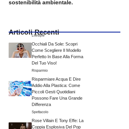
sostenibilità ambientale.
Articoli Recenti
Lifestyle
Occhiali Da Sole: Scopri
Come Scegliere Il Modello
Perfetto In Base Alla Forma
Del Tuo Viso!
Risparmio
Risparmiare Acqua E Dire
Addio Alla Plastica: Come
Piccoli Gesti Quotidiani
Possono Fare Una Grande
Differenza
Spettacolo
Rose Villain E Tony Effe: La
Coppia Esplosiva Del Pop