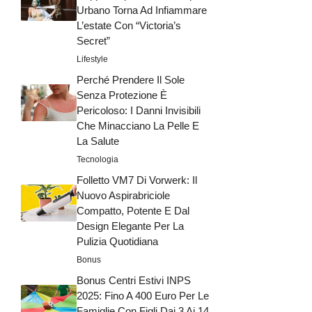
Urbano Torna Ad Infiammare
L’estate Con “Victoria’s
Secret”
Lifestyle
Perché Prendere Il Sole
Senza Protezione È
Pericoloso: I Danni Invisibili
Che Minacciano La Pelle E
La Salute
Tecnologia
Folletto VM7 Di Vorwerk: Il
Nuovo Aspirabriciole
Compatto, Potente E Dal
Design Elegante Per La
Pulizia Quotidiana
Bonus
Bonus Centri Estivi INPS
2025: Fino A 400 Euro Per Le
Famiglie Con Figli Dai 3 Ai 14