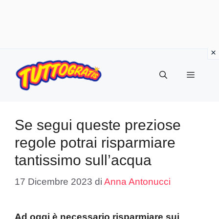
Vai
al
Menu
contenuto
Se segui queste preziose
regole potrai risparmiare
tantissimo sull’acqua
17 Dicembre 2023
di
Anna Antonucci
Ad oggi è necessario risparmiare sui