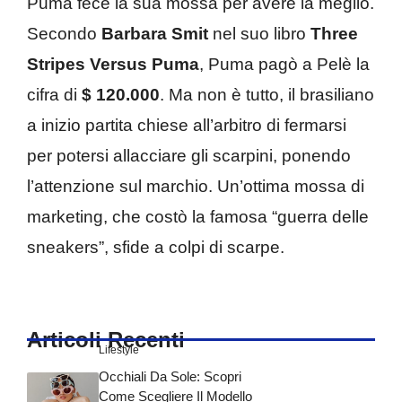
Puma fece la sua mossa per avere la meglio.
Secondo
Barbara Smit
nel suo libro
Three
Stripes Versus Puma
, Puma pagò a Pelè la
cifra di
$ 120.000
. Ma non è tutto, il brasiliano
a inizio partita chiese all’arbitro di fermarsi
per potersi allacciare gli scarpini, ponendo
l’attenzione sul marchio. Un’ottima mossa di
marketing, che costò la famosa “guerra delle
sneakers”, sfide a colpi di scarpe.
Articoli Recenti
Lifestyle
Occhiali Da Sole: Scopri
Come Scegliere Il Modello